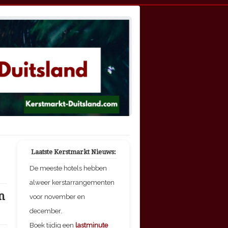
Laatste Kerstmarkt Nieuws:
De meeste hotels hebben
alweer kerstarrangementen
n
voor november en
december.
Boek tijdig een
lastminute