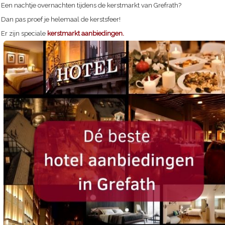
Een nachtje overnachten tijdens de kerstmarkt van Grefrath?
Dan pas proef je helemaal de kerstsfeer!
Er zijn speciale
kerstmarkt aanbiedingen.