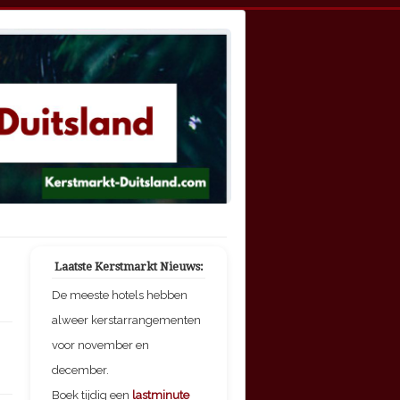
Laatste Kerstmarkt Nieuws:
De meeste hotels hebben
alweer kerstarrangementen
voor november en
december.
Boek tijdig een
lastminute