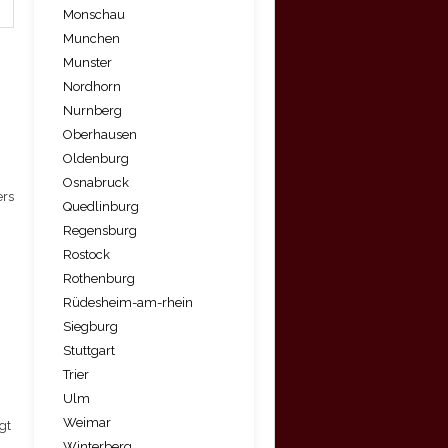
Monschau
Munchen
Munster
Nordhorn
Nurnberg
Oberhausen
Oldenburg
Osnabruck
ers
Quedlinburg
Regensburg
Rostock
Rothenburg
Rüdesheim-am-rhein
Siegburg
Stuttgart
Trier
Ulm
Weimar
gt
Winterberg