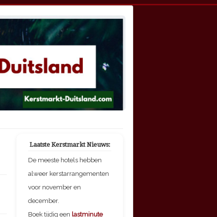
Laatste Kerstmarkt Nieuws:
De meeste hotels hebben
alweer kerstarrangementen
voor november en
december.
Boek tijdig een
lastminute