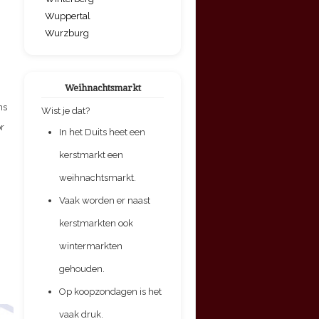
Wuppertal
Wurzburg
Weihnachtsmarkt
ns
Wist je dat?
or
In het Duits heet een
!
kerstmarkt een
weihnachtsmarkt.
Vaak worden er naast
kerstmarkten ook
wintermarkten
gehouden.
Op koopzondagen is het
vaak druk.