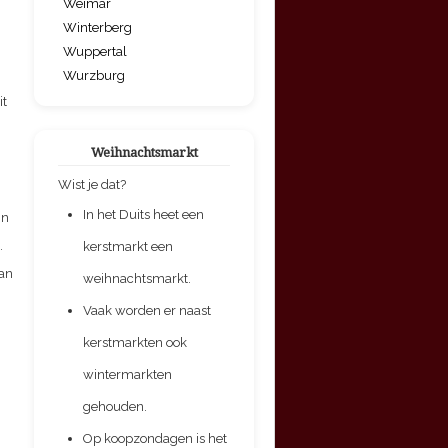
Weimar
Winterberg
Wuppertal
Wurzburg
it
Weihnachtsmarkt
Wist je dat?
In het Duits heet een
jn
.
kerstmarkt een
van
weihnachtsmarkt.
Vaak worden er naast
kerstmarkten ook
wintermarkten
gehouden.
Op koopzondagen is het