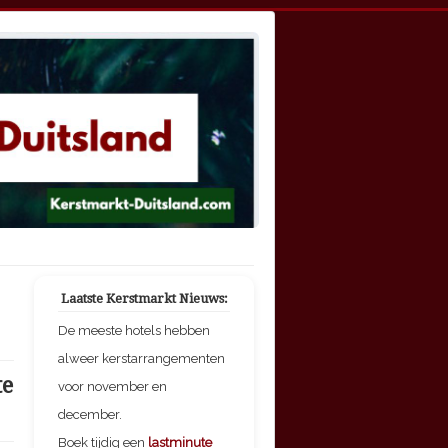
Laatste Kerstmarkt Nieuws:
De meeste hotels hebben
alweer kerstarrangementen
te
voor november en
december.
Boek tijdig een
lastminute