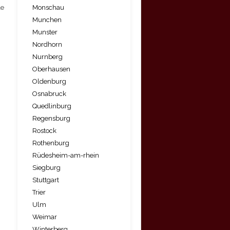
Monschau
le
Munchen
Munster
Nordhorn
Nurnberg
Oberhausen
Oldenburg
Osnabruck
Quedlinburg
Regensburg
Rostock
Rothenburg
Rüdesheim-am-rhein
Siegburg
Stuttgart
Trier
Ulm
Weimar
Winterberg