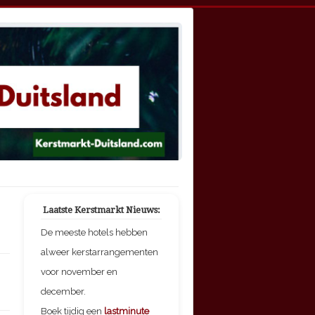
Laatste Kerstmarkt Nieuws:
De meeste hotels hebben
alweer kerstarrangementen
voor november en
december.
Boek tijdig een
lastminute