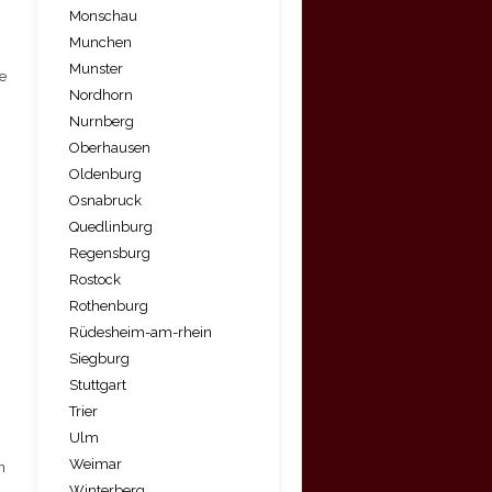
Monschau
Munchen
Munster
e
Nordhorn
Nurnberg
Oberhausen
Oldenburg
Osnabruck
Quedlinburg
Regensburg
Rostock
Rothenburg
n
Rüdesheim-am-rhein
Siegburg
Stuttgart
Trier
Ulm
Weimar
n
Winterberg