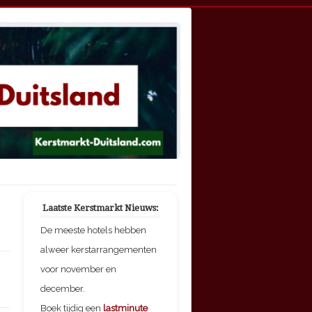
Laatste Kerstmarkt Nieuws:
De meeste hotels hebben
alweer kerstarrangementen
voor november en
december.
Boek tijdig een
lastminute