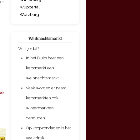
der
Wuppertal
Wurzburg
Weihnachtsmarkt
Wist je dat?
In het Duits heet een
kerstmarkt een
weihnachtsmarkt.
Vaak worden er naast
de
kerstmarkten ook
wintermarkten
gehouden.
Op koopzondagen is het
vaak druk.