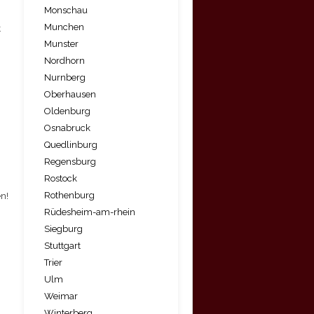
Monschau
Munchen
t
Munster
Nordhorn
Nurnberg
Oberhausen
Oldenburg
Osnabruck
Quedlinburg
Regensburg
Rostock
Rothenburg
n!
Rüdesheim-am-rhein
Siegburg
Stuttgart
Trier
Ulm
Weimar
Winterberg