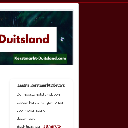
Laatste Kerstmarkt Nieuws:
De meeste hotels hebben
alweer kerstarrangementen
voor november en
december.
Boek tijdig een
lastminute